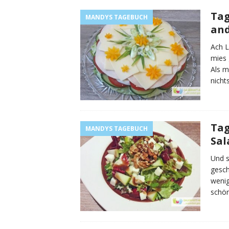
Tag
MANDYS TAGEBUCH
and
Ach L
mies 
Als m
nicht
Tag
MANDYS TAGEBUCH
Sal
Und s
gesch
wenig
schön