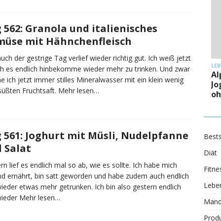
 562: Granola und italienisches
üse mit Hähnchenfleisch
uch der gestrige Tag verlief wieder richtig gut. Ich weiß jetzt
LE
ch es endlich hinbekomme wieder mehr zu trinken. Und zwar
Al
e ich jetzt immer stilles Mineralwasser mit ein klein wenig
Jo
üßten Fruchtsaft.
Mehr lesen…
oh
 561: Joghurt mit Müsli, Nudelpfanne
Bests
 Salat
Diät
rn lief es endlich mal so ab, wie es sollte. Ich habe mich
Fitne
d ernährt, bin satt geworden und habe zudem auch endlich
Leben
ieder etwas mehr getrunken. Ich bin also gestern endlich
wieder
Mehr lesen…
Mand
Prod