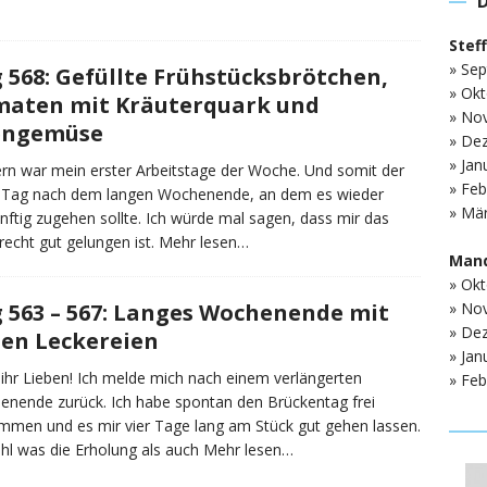
Stef
» Sep
 568: Gefüllte Frühstücksbrötchen,
» Okt
aten mit Kräuterquark und
» No
engemüse
» De
» Jan
rn war mein erster Arbeitstage der Woche. Und somit der
» Feb
e Tag nach dem langen Wochenende, an dem es wieder
» Mär
nftig zugehen sollte. Ich würde mal sagen, dass mir das
recht gut gelungen ist.
Mehr lesen…
Mand
» Okt
» No
 563 – 567: Langes Wochenende mit
» De
len Leckereien
» Jan
 ihr Lieben! Ich melde mich nach einem verlängerten
» Feb
nende zurück. Ich habe spontan den Brückentag frei
men und es mir vier Tage lang am Stück gut gehen lassen.
l was die Erholung als auch
Mehr lesen…