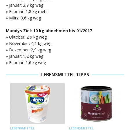
» Januar: 3,9 kg weg
» Februar: 1,8 kg mehr
» März: 3,6 kg weg
Mandys Ziel: 10 kg abnehmen bis 01/2017
» Oktober: 2,9 kg weg
» November: 4,1 kg weg
» Dezember: 2,9 kg weg
» Januar: 1,2 kg weg
» Februar: 1,6 kg weg
LEBENSMITTEL TIPPS
L
LEBENSMITTEL
LEBENSMITTEL