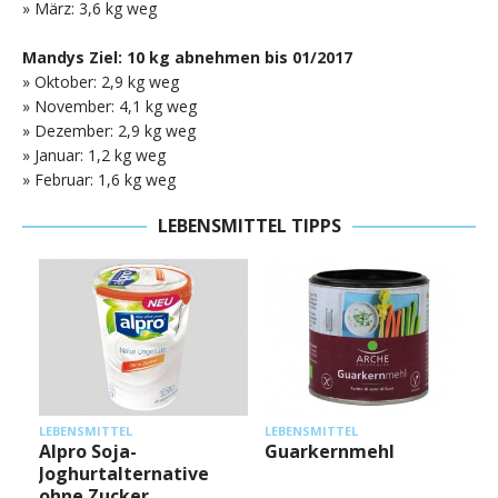
» März: 3,6 kg weg
Mandys Ziel: 10 kg abnehmen bis 01/2017
» Oktober: 2,9 kg weg
» November: 4,1 kg weg
» Dezember: 2,9 kg weg
» Januar: 1,2 kg weg
» Februar: 1,6 kg weg
LEBENSMITTEL TIPPS
L
LEBENSMITTEL
LEBENSMITTEL
Alpro Soja-
Guarkernmehl
Joghurtalternative
ohne Zucker