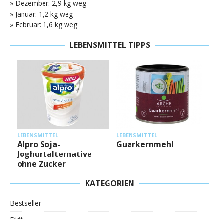
» Dezember: 2,9 kg weg
» Januar: 1,2 kg weg
» Februar: 1,6 kg weg
LEBENSMITTEL TIPPS
L
LEBENSMITTEL
LEBENSMITTEL
Alpro Soja-
Guarkernmehl
Joghurtalternative
ohne Zucker
KATEGORIEN
Bestseller