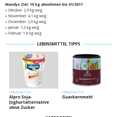
Mandys Ziel: 10 kg abnehmen bis 01/2017
» Oktober: 2,9 kg weg
» November: 4,1 kg weg
» Dezember: 2,9 kg weg
» Januar: 1,2 kg weg
» Februar: 1,6 kg weg
LEBENSMITTEL TIPPS
L
LEBENSMITTEL
LEBENSMITTEL
Alpro Soja-
Guarkernmehl
Joghurtalternative
ohne Zucker