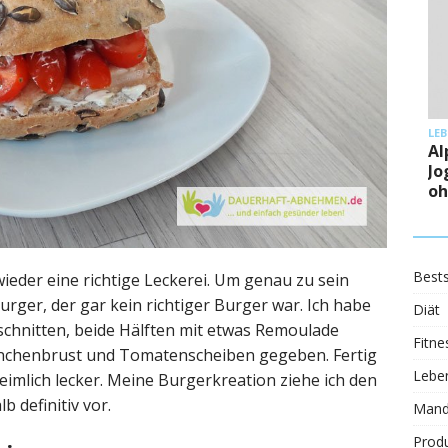
LE
Al
Jo
oh
Bests
eder eine richtige Leckerei. Um genau zu sein
urger, der gar kein richtiger Burger war. Ich habe
Diät
schnitten, beide Hälften mit etwas Remoulade
Fitne
nchenbrust und Tomatenscheiben gegeben. Fertig
Leben
imlich lecker. Meine Burgerkreation ziehe ich den
 definitiv vor.
Mand
Prod