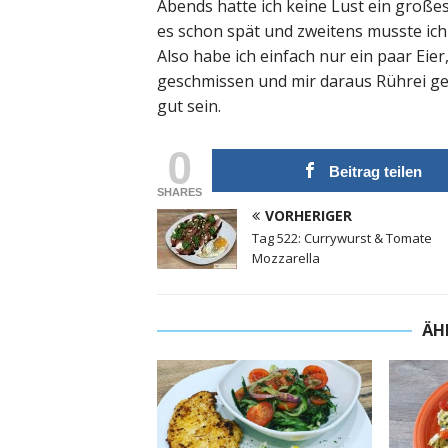
Abends hatte ich keine Lust ein große
es schon spät und zweitens musste ich
Also habe ich einfach nur ein paar Ei
geschmissen und mir daraus Rührei ge
gut sein.
0
Beitrag teilen
SHARES
VORHERIGER
Tag 522: Currywurst & Tomate
Mozzarella
ÄH