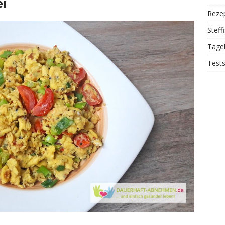
ei
Reze
Steff
Tage
Test