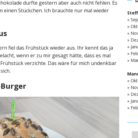
okolade durfte gestern aber auch nicht fehlen. Es
sem einen Stückchen. Ich brauchte nur mal wieder
Stef
» Sep
» Okt
us
» No
» De
» Jan
rn fiel das Frühstück wieder aus. Ihr kennt das ja
» Feb
lacht, wenn er zu mir gesagt hätte, dass es mal
» Mär
as Frühstück verzichte. Das wäre für mich undenkbar
sich.
Mand
» Okt
-Burger
» No
» De
» Jan
» Feb