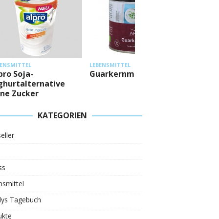
LEBENSMI
BENSMITTEL
LEBENSMITTEL
Mestem
pro Soja-
Guarkernmehl
Eiweiß
ghurtalternative
ne Zucker
KATEGORIEN
eller
ss
smittel
ys Tagebuch
ukte