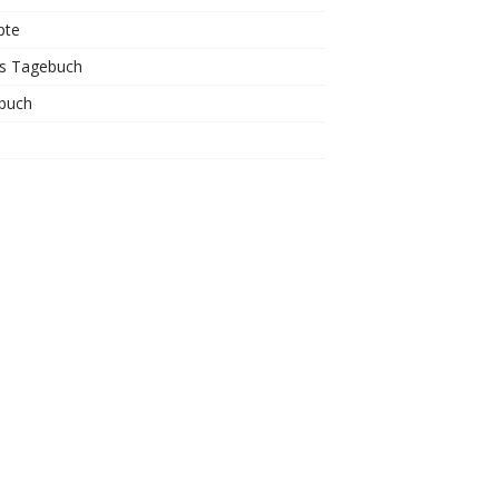
pte
is Tagebuch
buch
s