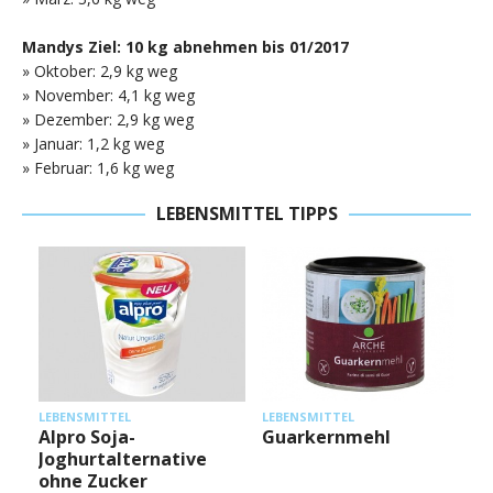
Mandys Ziel: 10 kg abnehmen bis 01/2017
» Oktober: 2,9 kg weg
» November: 4,1 kg weg
» Dezember: 2,9 kg weg
» Januar: 1,2 kg weg
» Februar: 1,6 kg weg
LEBENSMITTEL TIPPS
L
LEBENSMITTEL
LEBENSMITTEL
Alpro Soja-
Guarkernmehl
Joghurtalternative
ohne Zucker