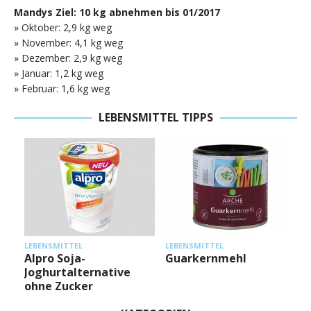
Mandys Ziel: 10 kg abnehmen bis 01/2017
» Oktober: 2,9 kg weg
» November: 4,1 kg weg
» Dezember: 2,9 kg weg
» Januar: 1,2 kg weg
» Februar: 1,6 kg weg
LEBENSMITTEL TIPPS
L
LEBENSMITTEL
LEBENSMITTEL
Alpro Soja-
Guarkernmehl
Joghurtalternative
ohne Zucker