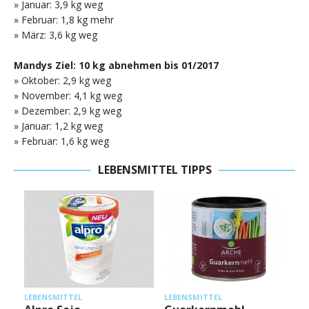
» Januar: 3,9 kg weg
» Februar: 1,8 kg mehr
» März: 3,6 kg weg
Mandys Ziel: 10 kg abnehmen bis 01/2017
» Oktober: 2,9 kg weg
» November: 4,1 kg weg
» Dezember: 2,9 kg weg
» Januar: 1,2 kg weg
» Februar: 1,6 kg weg
LEBENSMITTEL TIPPS
L
LEBENSMITTEL
LEBENSMITTEL