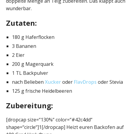
doppelte Menge an Teig zubereiten. Das klappt auch
wunderbar.
Zutaten:
180 g Haferflocken
3 Bananen
2 Eier
200 g Magerquark
1 TL Backpulver
nach Belieben
Xucker
oder
FlavDrops
oder Stevia
125 g frische Heidelbeeren
Zubereitung:
[dropcap size=“130%“ color=“#42c4dd“
shape=“circle“]1[/dropcap] Heizt euren Backofen auf