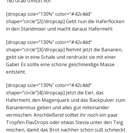
180 Grad Umluft vor.
[dropcap size=“130%“ color=“#42c4dd“
shape=“circle“]2[/dropcap] Gebt nun die Haferflocken
in den Standmixer und macht daraus Hafermehl.
[dropcap size=“130%“ color=“#42c4dd“
shape=“circle“]3[/dropcap] Nehmt jetzt die Bananen,
gebt sie in eine Schale und zerdrückt sie mit einer
Gabel. Es sollte eine schöne geschmeidige Masse
entsteht.
[dropcap size=“130%“ color=“#42c4dd“
shape=“circle“]4[/dropcap] Jetzt die Eier, das
Hafermehl, den Magerquark und das Backpulver zum
Bananenmus geben und alles gut miteinander
vermischen. Anschließend solltet ihr noch ein paar
Tropfen FlavDrops oder etwas Stevia unter den Teig
mischen, damit das Brot nachher schön süß schmeckt.