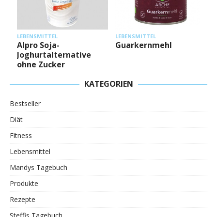
L
LEBENSMITTEL
LEBENSMITTEL
Alpro Soja-
Guarkernmehl
Joghurtalternative
ohne Zucker
KATEGORIEN
Bestseller
Diät
Fitness
Lebensmittel
Mandys Tagebuch
Produkte
Rezepte
Steffis Tagebuch