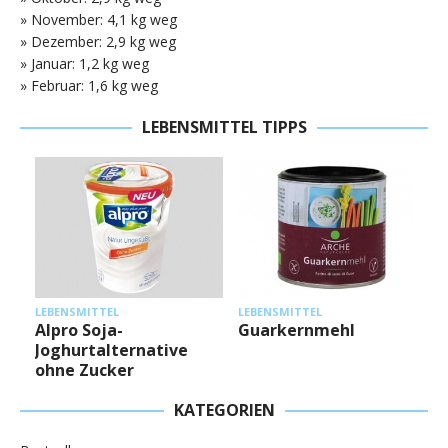
» November: 4,1 kg weg
» Dezember: 2,9 kg weg
» Januar: 1,2 kg weg
» Februar: 1,6 kg weg
LEBENSMITTEL TIPPS
L
LEBENSMITTEL
LEBENSMITTEL
Alpro Soja-
Guarkernmehl
Joghurtalternative
ohne Zucker
KATEGORIEN