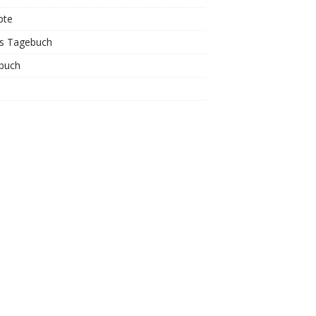
pte
is Tagebuch
buch
s