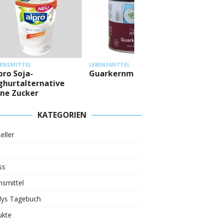
LEBENSMI
BENSMITTEL
LEBENSMITTEL
Mestem
pro Soja-
Guarkernmehl
Eiweiß
ghurtalternative
ne Zucker
KATEGORIEN
eller
ss
smittel
ys Tagebuch
ukte