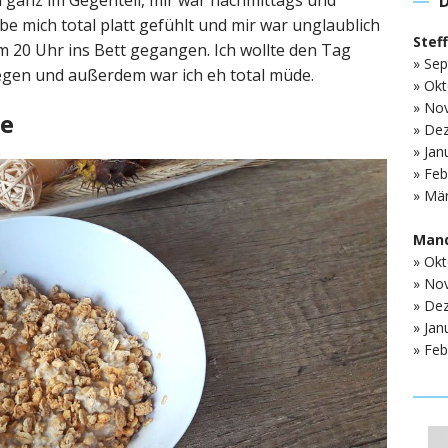
n ganz im Gegenteil, mir war nachmittags und
be mich total platt gefühlt und mir war unglaublich
Stef
m 20 Uhr ins Bett gegangen. Ich wollte den Tag
» Sep
iegen und außerdem war ich eh total müde.
» Okt
» No
ge
» De
» Jan
» Feb
» Mär
Mand
» Okt
» No
» De
» Jan
» Feb