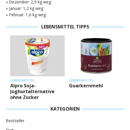
» Dezember: 2,9 kg weg
» Januar: 1,2 kg weg
» Februar: 1,6 kg weg
LEBENSMITTEL TIPPS
L
LEBENSMITTEL
LEBENSMITTEL
Alpro Soja-
Guarkernmehl
Joghurtalternative
ohne Zucker
KATEGORIEN
Bestseller