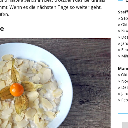
nd hatte abends im Bett trotzdem das Gefühl als
mmt. Wenn es die nächsten Tage so weiter geht,
Stef
ufen.
» Sep
» Okt
ge
» No
» De
» Jan
» Feb
» Mär
Mand
» Okt
» No
» De
» Jan
» Feb