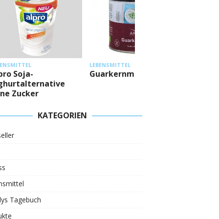
LEBENSMI
BENSMITTEL
LEBENSMITTEL
Mestem
pro Soja-
Guarkernmehl
Eiweiß
ghurtalternative
ne Zucker
KATEGORIEN
eller
ss
smittel
ys Tagebuch
ukte