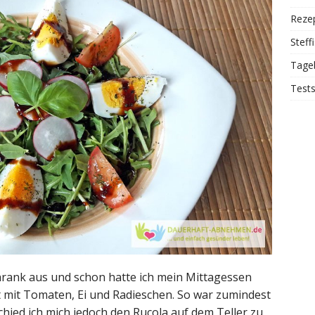
Reze
Steff
Tage
Test
chrank aus und schon hatte ich mein Mittagessen
 mit Tomaten, Ei und Radieschen. So war zumindest
hied ich mich jedoch den Rucola auf dem Teller zu