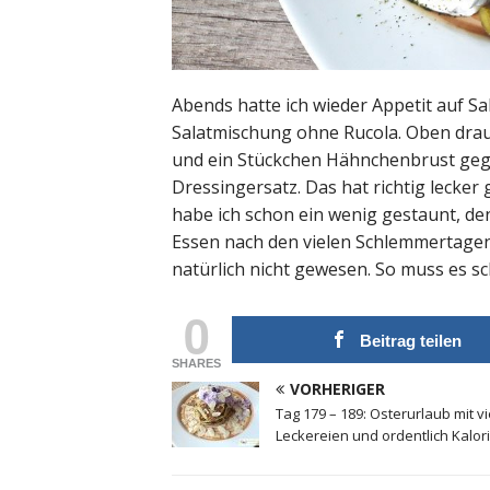
Abends hatte ich wieder Appetit auf Sa
Salatmischung ohne Rucola. Oben drau
und ein Stückchen Hähnchenbrust geg
Dressingersatz. Das hat richtig lecke
habe ich schon ein wenig gestaunt, den
Essen nach den vielen Schlemmertagen
natürlich nicht gewesen. So muss es sch
0
Beitrag teilen
SHARES
VORHERIGER
Tag 179 – 189: Osterurlaub mit v
Leckereien und ordentlich Kalor