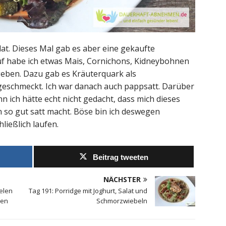
lat. Dieses Mal gab es aber eine gekaufte
f habe ich etwas Mais, Cornichons, Kidneybohnen
eben. Dazu gab es Kräuterquark als
r geschmeckt. Ich war danach auch pappsatt. Darüber
n ich hätte echt nicht gedacht, dass mich dieses
 so gut satt macht. Böse bin ich deswegen
ließlich laufen.
Beitrag tweeten
NÄCHSTER
ielen
Tag 191: Porridge mit Joghurt, Salat und
ien
Schmorzwiebeln