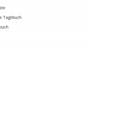
pte
is Tagebuch
buch
s