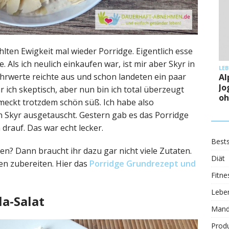
lten Ewigkeit mal wieder Porridge. Eigentlich esse
. Als ich neulich einkaufen war, ist mir aber Skyr in
LE
Nährwerte reichte aus und schon landeten ein paar
Al
Jo
 ich skeptisch, aber nun bin ich total überzeugt
oh
meckt trotzdem schön süß. Ich habe also
 Skyr ausgetauscht. Gestern gab es das Porridge
 drauf. Das war echt lecker.
Bests
en? Dann braucht ihr dazu gar nicht viele Zutaten.
Diät
ten zubereiten. Hier das
Porridge Grundrezept und
Fitne
Leben
a-Salat
Mand
Prod