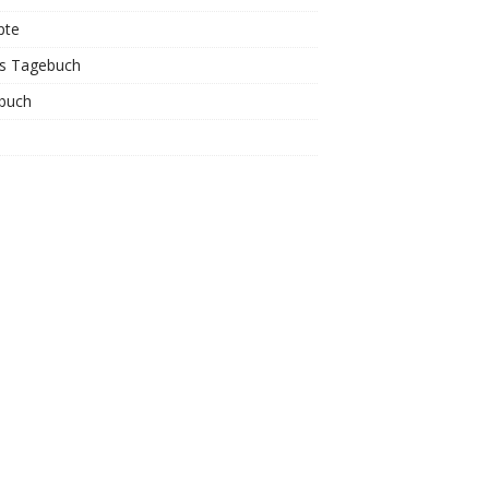
pte
is Tagebuch
buch
s