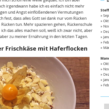
ich schon eine Weile gequält. Ich bin aber
och irgendwann habe ich es einfach nicht mehr
Stef
ungen und Angst einflößendenen Vermutungen
» Sep
ch fest, dass alles Gott sei dank nur vom Rücken
» Okt
 Rücken tun. Mehr spazieren gehen, Rückenschule
» No
 das alles machen soll, weiß ich zwar nicht, aber
» De
n aber zu meiner Ernährung in den letzten Tagen.
» Jan
» Feb
r Frischkäse mit Haferflocken
» Mär
Mand
» Okt
» No
» De
» Jan
» Feb