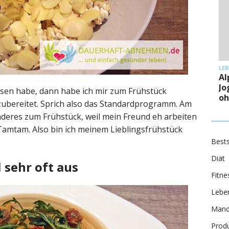
LEBENSMITTEL
Alpro Soja-
Joghurtalternative
ssen habe, dann habe ich mir zum Frühstück
ohne Zucker
zubereitet. Sprich also das Standardprogramm. Am
eres zum Frühstück, weil mein Freund eh arbeiten
 Tamtam. Also bin ich meinem Lieblingsfrühstück
Bests
Diät
 sehr oft aus
Fitne
Leben
Mand
Prod