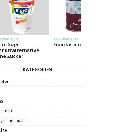
LEBENSMITTEL
LEBENSMITTEL
LEBENS
Mestemacher
Guarkernmehl
Körni
Eiweißbrötchen
KATEGORIEN
eller
ss
smittel
ys Tagebuch
ukte