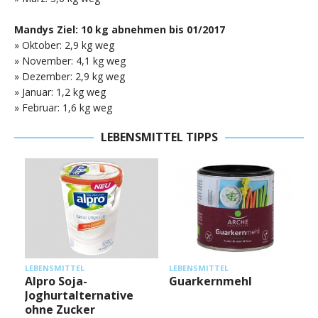
Mandys Ziel: 10 kg abnehmen bis 01/2017
» Oktober: 2,9 kg weg
» November: 4,1 kg weg
» Dezember: 2,9 kg weg
» Januar: 1,2 kg weg
» Februar: 1,6 kg weg
LEBENSMITTEL TIPPS
L
LEBENSMITTEL
LEBENSMITTEL
Alpro Soja-
Guarkernmehl
Joghurtalternative
ohne Zucker