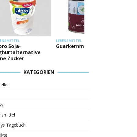
LEBENSMI
BENSMITTEL
LEBENSMITTEL
Mestem
pro Soja-
Guarkernmehl
Eiweiß
ghurtalternative
ne Zucker
KATEGORIEN
eller
ss
smittel
ys Tagebuch
ukte