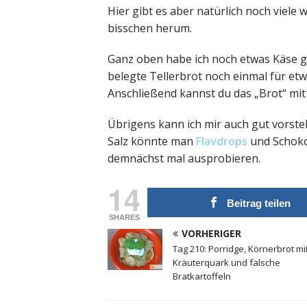
Hier gibt es aber natürlich noch viele 
bisschen herum.
Ganz oben habe ich noch etwas Käse ge
belegte Tellerbrot noch einmal für et
Anschließend kannst du das „Brot“ mi
Übrigens kann ich mir auch gut vorstel
Salz könnte man
Flavdrops
und Schoko
demnächst mal ausprobieren.
14
Beitrag teilen
SHARES
VORHERIGER
Tag 210: Porridge, Körnerbrot mi
Kräuterquark und falsche
Bratkartoffeln