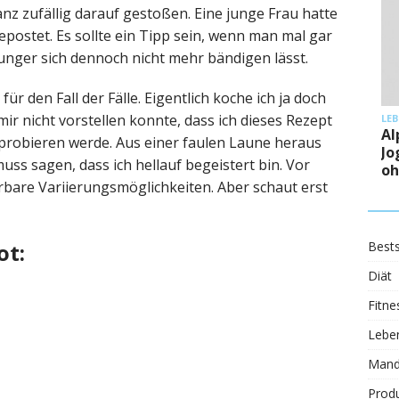
 ganz zufällig darauf gestoßen. Eine junge Frau hatte
postet. Es sollte ein Tipp sein, wenn man mal gar
unger sich dennoch nicht mehr bändigen lässt.
ür den Fall der Fälle. Eigentlich koche ich ja doch
 mir nicht vorstellen konnte, dass ich dieses Rezept
LE
Al
probieren werde. Aus einer faulen Laune heraus
Jo
uss sagen, dass ich hellauf begeistert bin. Vor
oh
bare Variierungsmöglichkeiten. Aber schaut erst
ot:
Bests
Diät
Fitne
Leben
Mand
Prod