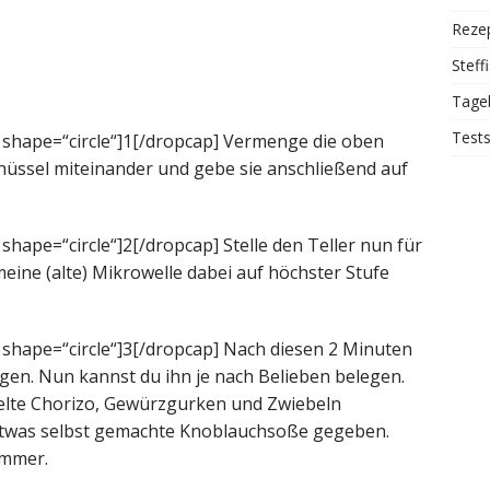
Reze
Steff
Tage
Test
 shape=“circle“]1[/dropcap] Vermenge die oben
hüssel miteinander und gebe sie anschließend auf
hape=“circle“]2[/dropcap] Stelle den Teller nun für
meine (alte) Mikrowelle dabei auf höchster Stufe
shape=“circle“]3[/dropcap] Nach diesen 2 Minuten
gen. Nun kannst du ihn je nach Belieben belegen.
felte Chorizo, Gewürzgurken und Zwiebeln
 etwas selbst gemachte Knoblauchsoße gegeben.
ammer.