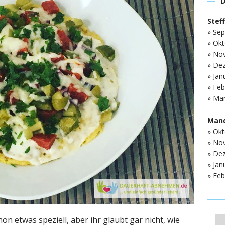
Stef
» Sep
» Okt
» No
» De
» Jan
» Feb
» Mär
Mand
» Okt
» No
» De
» Jan
» Feb
hon etwas speziell, aber ihr glaubt gar nicht, wie