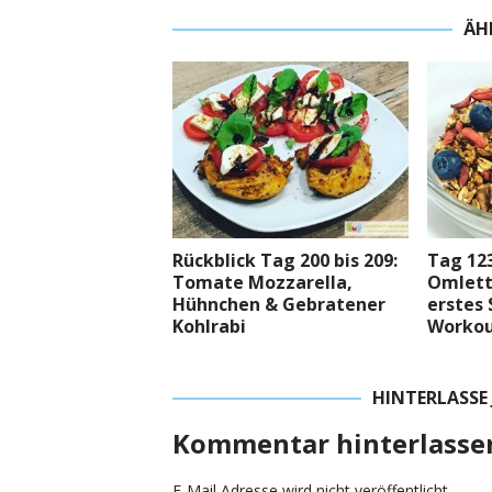
ÄH
Rückblick Tag 200 bis 209:
Tag 123
Tomate Mozzarella,
Omlett
Hühnchen & Gebratener
erstes 
Kohlrabi
Worko
HINTERLASSE
Kommentar hinterlasse
E-Mail Adresse wird nicht veröffentlicht.