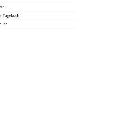
pte
is Tagebuch
buch
s