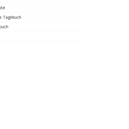
pte
is Tagebuch
buch
s