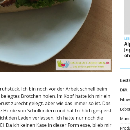
LEBENSMITTE
Alpro Soj
Joghurtal
ohne Zuc
Bests
Frühstück. Ich bin noch vor der Arbeit schnell beim
Diät
belegtes Brötchen holen. Im Kopf hatte ich mir ein
Fitne
ust zurecht gelegt, aber wie das immer so ist. Das
Leben
ne Horde von Schulkindern und hat fröhlich gespeist.
cht den Laden verlassen. Ich hatte nur noch die
Mand
i. Da ich keinen Käse in dieser Form esse, blieb mir
Prod