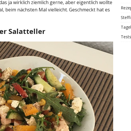
as ja wirklich ziemlich gerne, aber eigentlich wollte
Reze
l, beim nächsten Mal vielleicht. Geschmeckt hat es
Steff
Tage
r Salatteller
Test