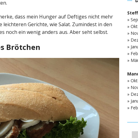
en.
Stef
ch merke, dass mein Hunger auf Deftiges nicht mehr
» Sep
ie leichteren Gerichte, wie Salat. Zumindest in den
» Okt
es noch ein wenig anders aus. Aber seht selbst.
» No
» De
es Brötchen
» Jan
» Feb
» Mär
Mand
» Okt
» No
» De
» Jan
» Feb