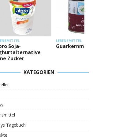
LEBENSMITTEL
L
LEBENSMITTEL
Mestemacher
a-
Guarkernmehl
Eiweißbrötche
ternative
ker
KATEGORIEN
eller
ss
smittel
ys Tagebuch
ukte