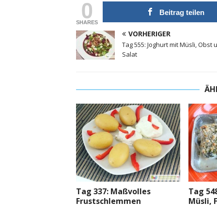
0
Beitrag teilen
SHARES
VORHERIGER
Tag 555: Joghurt mit Müsli, Obst 
Salat
ÄH
Tag 337: Maßvolles
Tag 548
Frustschlemmen
Müsli, 