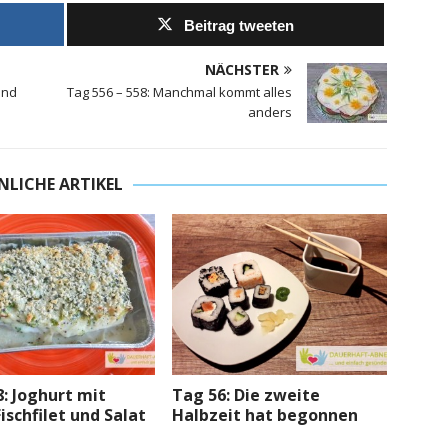
Beitrag tweeten
NÄCHSTER
und
Tag 556 – 558: Manchmal kommt alles
anders
NLICHE ARTIKEL
: Joghurt mit
Tag 56: Die zweite
Fischfilet und Salat
Halbzeit hat begonnen