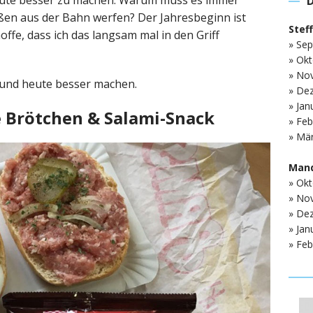
heute besser zu machen. Warum muss es immer
ßen aus der Bahn werfen? Der Jahresbeginn ist
Stef
offe, dass ich das langsam mal in den Griff
» Sep
» Okt
» No
und heute besser machen.
» De
» Jan
e Brötchen & Salami-Snack
» Feb
» Mär
Mand
» Okt
» No
» De
» Jan
» Feb