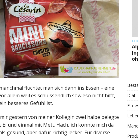
LE
Al
Jo
oh
Bests
 manchmal flüchtet man sich dann ins Essen – eine
r allem weil es schlussendlich sowieso nicht hilft,
Diät
in besseres Gefühl ist.
Fitne
Leben
h mir gestern von meiner Kollegin zwei halbe belegte
 Ei und einmal mit Mett. Hach, ich könnte mich da
Mand
als gesund, aber dafür richtig lecker. Für diverse
Prod