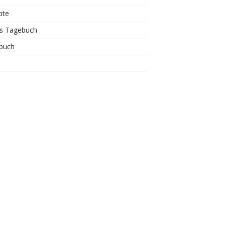
pte
is Tagebuch
buch
s