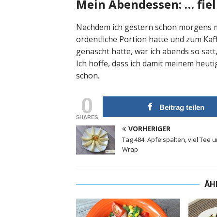
Mein Abendessen: … fiel
Nachdem ich gestern schon morgens m
ordentliche Portion hatte und zum Kaf
genascht hatte, war ich abends so satt
Ich hoffe, dass ich damit meinem heut
schon.
0
Beitrag teilen
SHARES
VORHERIGER
Tag 484: Apfelspalten, viel Tee 
Wrap
ÄH