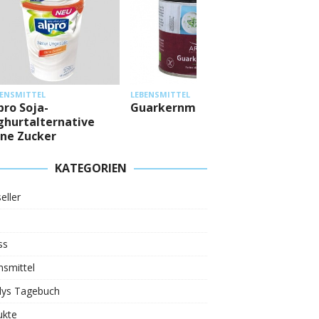
LEBENSMI
BENSMITTEL
LEBENSMITTEL
Mestem
pro Soja-
Guarkernmehl
Eiweiß
ghurtalternative
ne Zucker
KATEGORIEN
eller
ss
smittel
ys Tagebuch
ukte