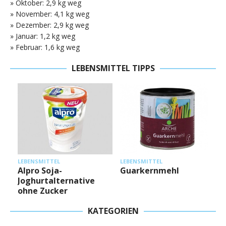
» Oktober: 2,9 kg weg
» November: 4,1 kg weg
» Dezember: 2,9 kg weg
» Januar: 1,2 kg weg
» Februar: 1,6 kg weg
LEBENSMITTEL TIPPS
L
LEBENSMITTEL
LEBENSMITTEL
Alpro Soja-
Guarkernmehl
Joghurtalternative
ohne Zucker
KATEGORIEN