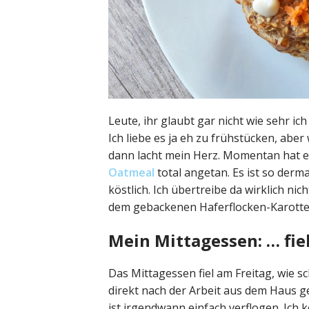
Leute, ihr glaubt gar nicht wie sehr 
Ich liebe es ja eh zu frühstücken, abe
dann lacht mein Herz. Momentan hat e
Oatmeal
total angetan. Es ist so der
köstlich. Ich übertreibe da wirklich ni
dem gebackenen Haferflocken-Karott
Mein Mittagessen: … fie
Das Mittagessen fiel am Freitag, wie sc
direkt nach der Arbeit aus dem Haus g
ist irgendwann einfach verflogen. Ich 