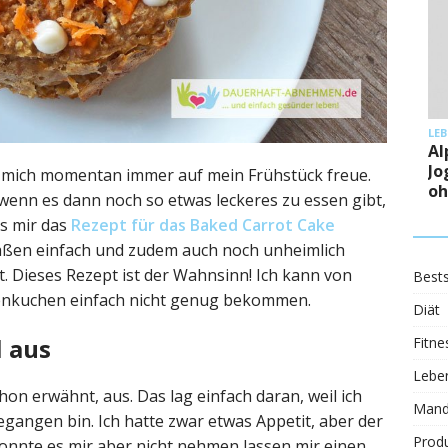
LE
Al
Jo
ich mich momentan immer auf mein Frühstück freue.
oh
r wenn es dann noch so etwas leckeres zu essen gibt,
s mir das
Rezept für das Baked Carrot Cake
maßen einfach und zudem auch noch unheimlich
cht. Dieses Rezept ist der Wahnsinn! Ich kann von
Bests
enkuchen einfach nicht genug bekommen.
Diät
l aus
Fitne
Leben
hon erwähnt, aus. Das lag einfach daran, weil ich
Mand
egangen bin. Ich hatte zwar etwas Appetit, aber der
Prod
konnte es mir aber nicht nehmen lassen mir einen