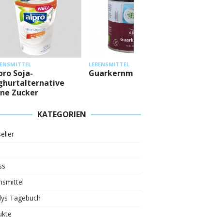
LEBENSMI
BENSMITTEL
LEBENSMITTEL
Mestem
pro Soja-
Guarkernmehl
Eiweiß
ghurtalternative
ne Zucker
KATEGORIEN
eller
ss
smittel
ys Tagebuch
ukte