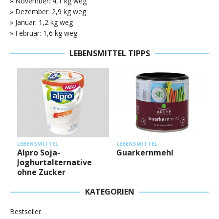
» November: 4,1 kg weg
» Dezember: 2,9 kg weg
» Januar: 1,2 kg weg
» Februar: 1,6 kg weg
LEBENSMITTEL TIPPS
L
LEBENSMITTEL
LEBENSMITTEL
Alpro Soja-
Guarkernmehl
Joghurtalternative
ohne Zucker
KATEGORIEN
Bestseller