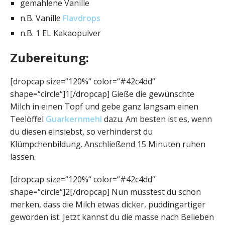
gemahlene Vanille
n.B. Vanille
Flavdrops
n.B. 1 EL Kakaopulver
Zubereitung:
[dropcap size=“120%“ color=“#42c4dd“
shape=“circle“]1[/dropcap] Gieße die gewünschte
Milch in einen Topf und gebe ganz langsam einen
Teelöffel
Guarkernmehl
dazu. Am besten ist es, wenn
du diesen einsiebst, so verhinderst du
Klümpchenbildung. Anschließend 15 Minuten ruhen
lassen.
[dropcap size=“120%“ color=“#42c4dd“
shape=“circle“]2[/dropcap] Nun müsstest du schon
merken, dass die Milch etwas dicker, puddingartiger
geworden ist. Jetzt kannst du die masse nach Belieben