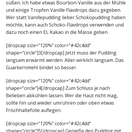
süßen. Ich habe etwas Bourbon-Vanille aus der Mühle
und einige Tropfen Vanille Flavdrops dazu gegeben.
Wer statt Vanillepudding lieber Schokopudding haben
möchte, kann auch Schoko-Flavdrops verwenden und
dazu noch einen EL Kakao in die Masse geben.
[dropcap size=“120%“ color=“#42c4dd“
shape=“circle“]3[/dropcap] Jetzt muss der Pudding
langsam erwärmt werden. Aber wirklich langsam. Das
Guarkernmehl bindet so besser.
[dropcap size=“120%“ color=“#42c4dd“
shape=“circle“]4[/dropcap] Zum Schluss je nach
Belieben abkühlen lassen. Wer die Haut nicht mag,
sollte hin und wieder umrühren oder oben etwas
Frischhaltefolie auflegen.
[dropcap size=“120%“ color=“#42c4dd“
shape=“circle“]5[/dropcap] Genieße den Pudding mit