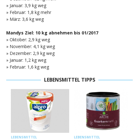
» Januar: 3,9 kg weg
» Februar: 1,8 kg mehr
» März: 3,6 kg weg
Mandys Ziel: 10 kg abnehmen bis 01/2017
» Oktober: 2,9 kg weg
» November: 4,1 kg weg
» Dezember: 2,9 kg weg
» Januar: 1,2 kg weg
» Februar: 1,6 kg weg
LEBENSMITTEL TIPPS
L
LEBENSMITTEL
LEBENSMITTEL