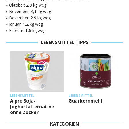
» Oktober: 2,9 kg weg
» November: 4,1 kg weg
» Dezember: 2,9 kg weg
» Januar: 1,2 kg weg
» Februar: 1,6 kg weg
LEBENSMITTEL TIPPS
L
LEBENSMITTEL
LEBENSMITTEL
Alpro Soja-
Guarkernmehl
Joghurtalternative
ohne Zucker
KATEGORIEN