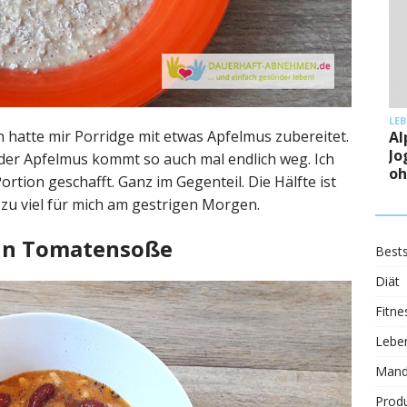
LE
ch hatte mir Porridge mit etwas Apfelmus zubereitet.
Al
Jo
er Apfelmus kommt so auch mal endlich weg. Ich
oh
rtion geschafft. Ganz im Gegenteil. Die Hälfte ist
 zu viel für mich am gestrigen Morgen.
 in Tomatensoße
Bests
Diät
Fitne
Leben
Mand
Prod