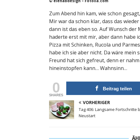
© elenabdesign – Fotolia.com
Zum Abend hin kam, wie schon gesagt,
Mir war da schon klar, dass das wiede
dann ist das eben so. Auf Wunsch der 
haderte erst mit mir, aber dann habe i
Pizza mit Schinken, Rucola und Parmes
habe ich sie aber nicht. Da wäre mein
Freund hat sich gefreut, denn er nahm 
hineinstopfen kann… Wahnsinn…
0
Beitrag teilen
SHARES
VORHERIGER
Tag 406: Langsame Fortschritte 
Neustart
ÄH