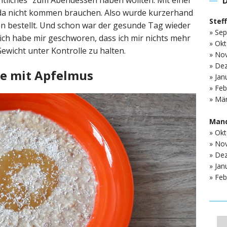
ntliches“ zum Abendessen haben wollten. Mit einer
da nicht kommen brauchen. Also wurde kurzerhand
Stef
n bestellt. Und schon war der gesunde Tag wieder
» Sep
 ich habe mir geschworen, dass ich mir nichts mehr
» Okt
Gewicht unter Kontrolle zu halten.
» No
» De
ge mit Apfelmus
» Jan
» Feb
» Mär
Mand
» Okt
» No
» De
» Jan
» Feb