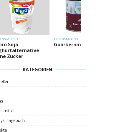
LEBENSMI
BENSMITTEL
LEBENSMITTEL
Mestem
pro Soja-
Guarkernmehl
Eiweiß
ghurtalternative
ne Zucker
KATEGORIEN
eller
ss
smittel
ys Tagebuch
ukte