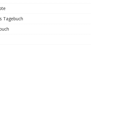
pte
is Tagebuch
buch
s