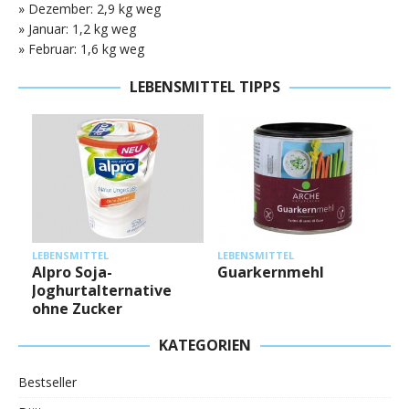
» Dezember: 2,9 kg weg
» Januar: 1,2 kg weg
» Februar: 1,6 kg weg
LEBENSMITTEL TIPPS
L
LEBENSMITTEL
LEBENSMITTEL
Alpro Soja-
Guarkernmehl
Joghurtalternative
ohne Zucker
KATEGORIEN
Bestseller