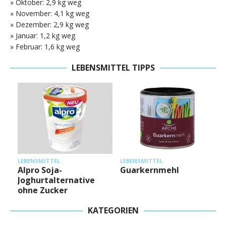
» Oktober: 2,9 kg weg
» November: 4,1 kg weg
» Dezember: 2,9 kg weg
» Januar: 1,2 kg weg
» Februar: 1,6 kg weg
LEBENSMITTEL TIPPS
L
LEBENSMITTEL
LEBENSMITTEL
Alpro Soja-
Guarkernmehl
Joghurtalternative
ohne Zucker
KATEGORIEN